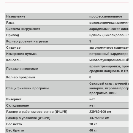
Назначение
профессиональное
Рама
высокопрочная алюминие
Система нагружения
аэродинамическая систем
Привод
цепной (никелированная 
Кол-во уровней нагрузки
9
Сиденье
эргономичное сиденье-сл
Измерение пульса
встроенный кардиоприем
Консоль
многофункциональный LС
время тренировки, пройде
Показания консоли
средняя мощность в Вт, 
Кол-во программ
8
быстрый старт, ручной ре
Спецификации программ
калорий, игровая програм
программа 10/10
Интернет
нет
Складывание
нет
Размер в рабочем состоянии (Д*Ш*В)
239*62*109 см
Размер в упаковке (Д*Ш*В)
147*58*38 см
Вес нетто
38 кг
Вес брутто
46 кг