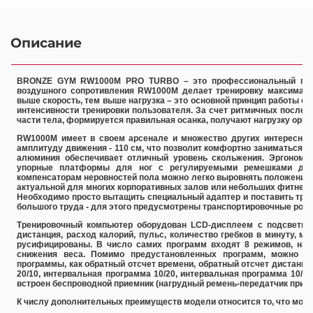
Описание
BRONZE GYM RW1000M PRO TURBO – это профессиональный гребн
воздушного сопротивления RW1000M делает тренировку максималь
выше скорость, тем выше нагрузка – это основной принцип работы о
интенсивности тренировки пользователя. За счет ритмичных после
части тела, формируется правильная осанка, получают нагрузку орг
RW1000M имеет в своем арсенале и множество других интересны
амплитуду движения - 110 см, что позволит комфортно заниматься 
алюминия обеспечивает отличный уровень скольжения. Эргономич
упорные платформы для ног с регулируемыми ремешками для 
компенсаторам неровностей пола можно легко выровнять положение 
актуальной для многих корпоративных залов или небольших фитнес-
Необходимо просто вытащить специальный адаптер и поставить тре
большого труда - для этого предусмотрены транспортировочные роли
Тренировочный компьютер оборудован LCD-дисплеем с подсветкой
дистанция, расход калорий, пульс, количество гребков в минуту, м
русифицированы. В число самих программ входят 8 режимов, нап
снижения веса. Помимо предустановленных программ, можно в
программы, как обратный отсчет времени, обратный отсчет дистанци
20/10, интервальная программа 10/20, интервальная программа 10/1
встроен беспроводной приемник (нагрудный ремень-передатчик приоб
К числу дополнительных преимуществ модели относится то, что моби