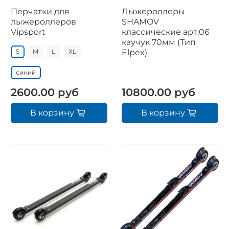
Перчатки для
Лыжероллеры
лыжероллеров
SHAMOV
Vipsport
классические арт.06
каучук 70мм (Тип
Elpex)
S
M
L
ХL
синий
2600.00 руб
10800.00 руб
В корзину
В корзину