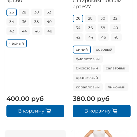
арт.60
с широким поясом
арт.677
26
28
30
32
26
28
30
32
34
36
38
40
34
36
38
40
42
44
46
48
42
44
46
48
черный
синий
розовый
фиолетовый
бирюзовый
салатовый
оранжевый
коралловый
лимоный
400.00 руб
380.00 руб
В корзину
В корзину