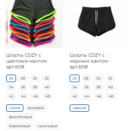
Шорты COZY с
Шорты COZY с
цветным кантом
черным кантом
арт.608
арт.608
26
28
30
32
26
28
30
32
34
36
38
40
34
36
38
40
42
44
46
48
42
44
46
48
синий
розовый
черный
фиолетовый
бирюзовый
салатовый