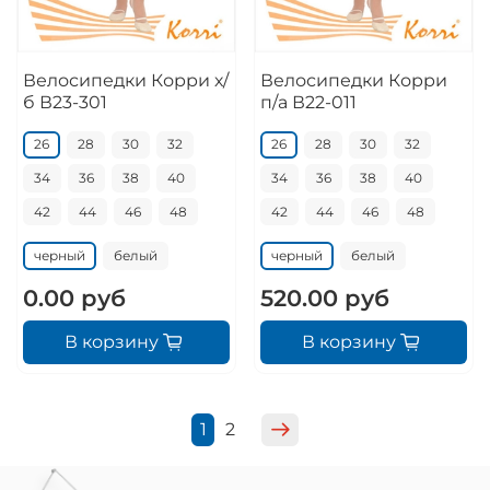
Велосипедки Корри х/
Велосипедки Корри
б В23-301
п/а В22-011
26
28
30
32
26
28
30
32
34
36
38
40
34
36
38
40
42
44
46
48
42
44
46
48
черный
белый
черный
белый
0.00 руб
520.00 руб
В корзину
В корзину
1
2