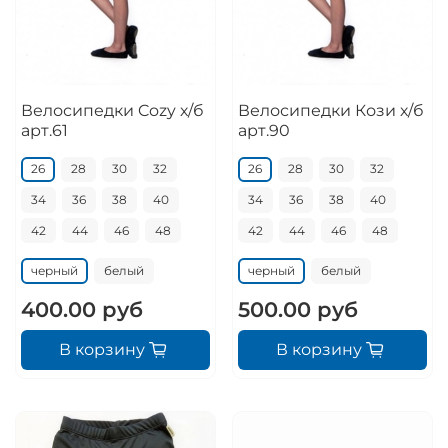
Велосипедки Cozy х/б
Велосипедки Кози х/б
арт.61
арт.90
26
28
30
32
26
28
30
32
34
36
38
40
34
36
38
40
42
44
46
48
42
44
46
48
черный
белый
черный
белый
400.00 руб
500.00 руб
В корзину
В корзину