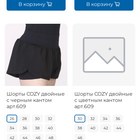
В корзину
В корзину
Шорты COZY двойные
Шорты COZY двойные
с черным кантом
с цветным кантом
арт.609
арт.609
26
28
30
32
30
32
34
36
34
36
38
40
38
40
42
44
42
44
46
48
46