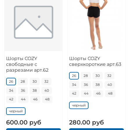
Шорты COZY
Шорты COZY
свободные с
сверхкороткие арт.63
разрезами арт.62
26
28
30
32
26
28
30
32
34
36
38
40
34
36
38
40
42
44
46
48
42
44
46
48
черный
черный
600.00 руб
280.00 руб