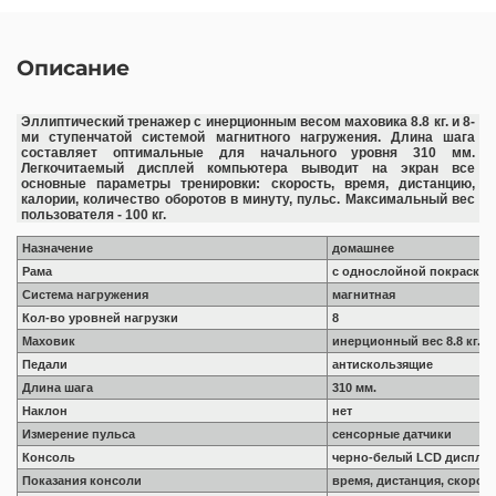
Описание
Эллиптический тренажер с инерционным весом маховика 8.8 кг. и 8-
ми ступенчатой системой магнитного нагружения. Длина шага
составляет оптимальные для начального уровня 310 мм.
Легкочитаемый дисплей компьютера выводит на экран все
основные параметры тренировки: скорость, время, дистанцию,
калории, количество оборотов в минуту, пульс. Максимальный вес
пользователя - 100 кг.
Назначение
домашнее
Рама
с однослойной покраской
Система нагружения
магнитная
Кол-во уровней нагрузки
8
Маховик
инерционный вес 8.8 кг. (с
Педали
антискользящие
Длина шага
310 мм.
Наклон
нет
Измерение пульса
сенсорные датчики
Консоль
черно-белый LCD диспле
Показания консоли
время, дистанция, скорост