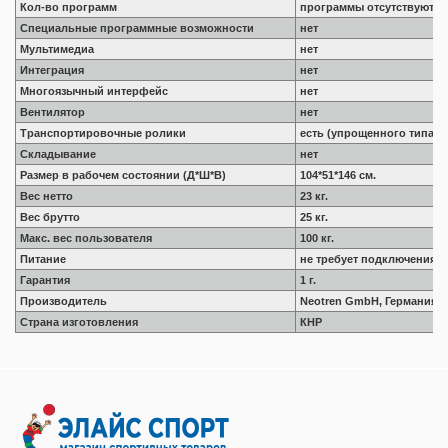
Кол-во программ
программы отсутствуют
Специальные программные возможности
нет
Мультимедиа
нет
Интеграция
нет
Многоязычный интерфейс
нет
Вентилятор
нет
Транспортировочные ролики
есть (упрощенного типа)
Складывание
нет
Размер в рабочем состоянии (Д*Ш*В)
104*51*146 см.
Вес нетто
23 кг.
Вес брутто
25 кг.
Макс. вес пользователя
100 кг.
Питание
не требует подключения к
Гарантия
1 г.
Производитель
Neotren GmbH, Германия
Страна изготовления
КНР