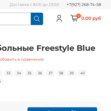
Доставка с 8:00 до 23:00
+7(927) 268-74-58
0
0.00 руб
ольные Freestyle Blue
обавить в сравнение
33
34
35
36
37
38
39
40
5