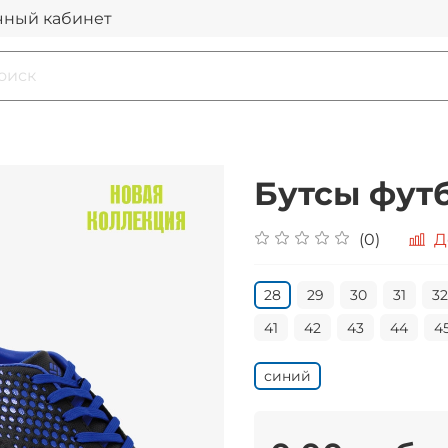
чный кабинет
Бутсы футб
(0)
Д
28
29
30
31
32
41
42
43
44
4
синий