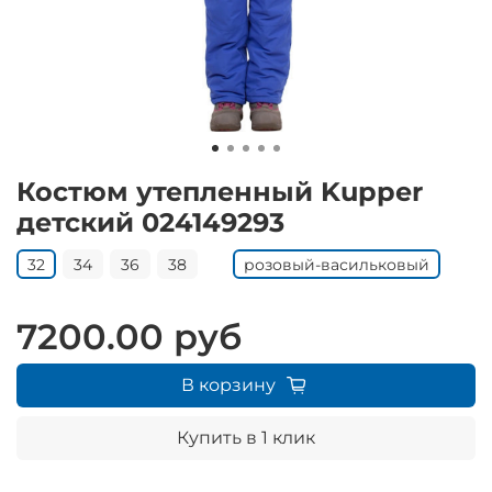
Костюм утепленный Kupper
детский 024149293
32
34
36
38
розовый-васильковый
7200.00 руб
В корзину
Купить в 1 клик