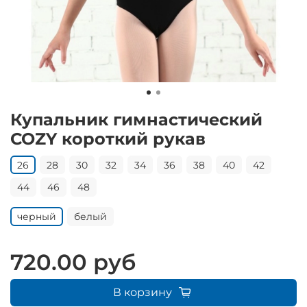
Купальник гимнастический
COZY короткий рукав
26
28
30
32
34
36
38
40
42
44
46
48
черный
белый
720.00 руб
В корзину