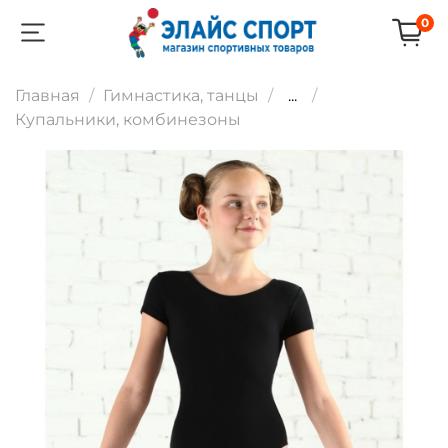
0
Главная
Гимнастика, танцы
...
Купальники, комбинезоны