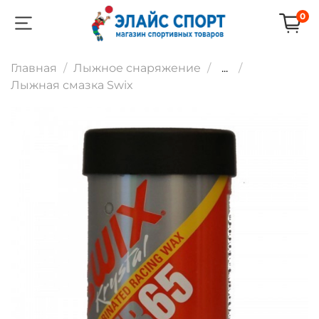
0
Главная
Лыжное снаряжение
...
Лыжная смазка Swix