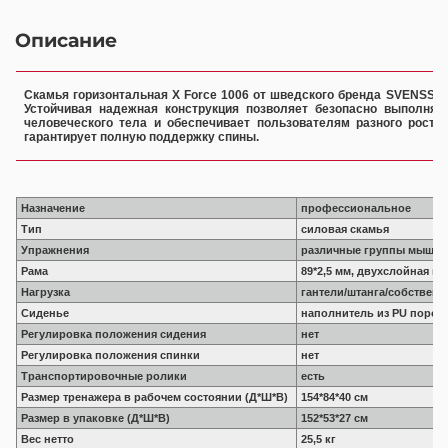
Описание
Скамья горизонтальная X Force 1006 от шведского бренда SVENSSO
Устойчивая надежная конструкция позволяет безопасно выполнят
человеческого тела и обеспечивает пользователям разного рост
гарантирует полную поддержку спины.
Назначение
профессиональное
Тип
силовая скамья
Упражнения
различные группы мышц
Рама
89*2,5 мм, двухслойная по
Нагрузка
гантели/штанга/собственн
Сиденье
наполнитель из PU пороло
Регулировка положения сидения
нет
Регулировка положения спинки
нет
Транспортировочные ролики
есть
Размер тренажера в рабочем состоянии (Д*Ш*В)
154*84*40 см
Размер в упаковке (Д*Ш*В)
152*53*27 см
Вес нетто
25,5 кг