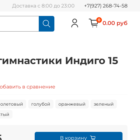
Доставка с 8:00 до 23:00
+7(927) 268-74-58
0
0.00 руб
гимнастики Индиго 15
обавить в сравнение
олетовый
голубой
оранжевый
зеленый
стый
б
В корзину