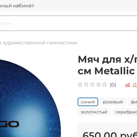
чный кабинет
я художественной гимнастики
Мяч для х/
см Metallic
(0)
Д
синий
розовый
фи
золотистый
серебри
650.00 ру