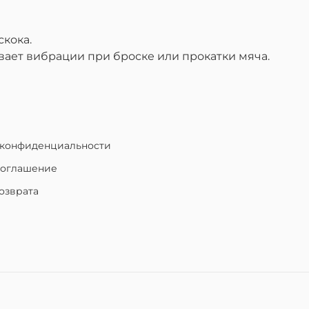
скока.
вает вибрации при броске или прокатки мяча.
 конфиденциальности
соглашение
озврата