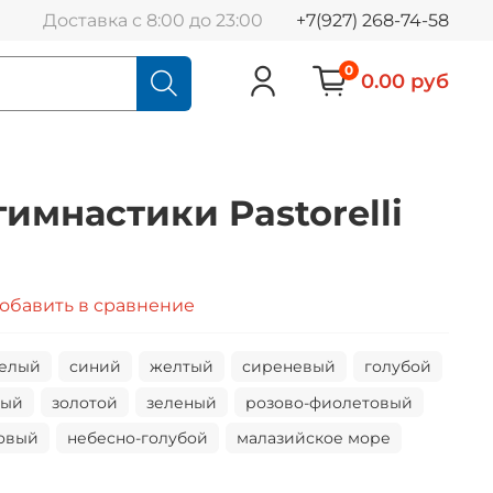
Доставка с 8:00 до 23:00
+7(927) 268-74-58
0
0.00 руб
гимнастики Pastorelli
обавить в сравнение
елый
синий
желтый
сиреневый
голубой
вый
золотой
зеленый
розово-фиолетовый
овый
небесно-голубой
малазийское море