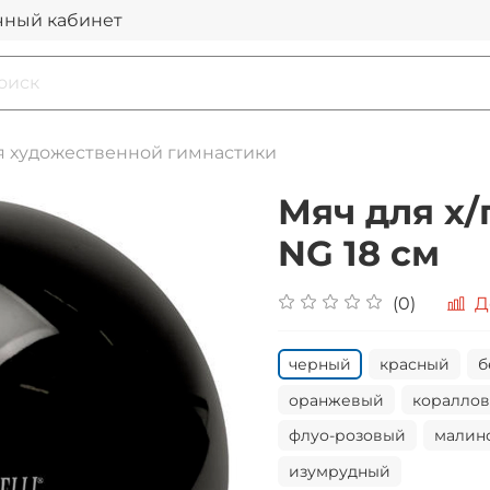
чный кабинет
я художественной гимнастики
Мяч для х/
NG 18 см
(0)
Д
черный
красный
б
оранжевый
коралло
флуо-розовый
малин
изумрудный