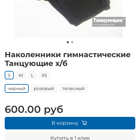
Наколенники гимнастические
Танцующие х/б
S
M
L
XS
черный
розовый
телесный
600.00 руб
В корзину
Купить в 1 клик