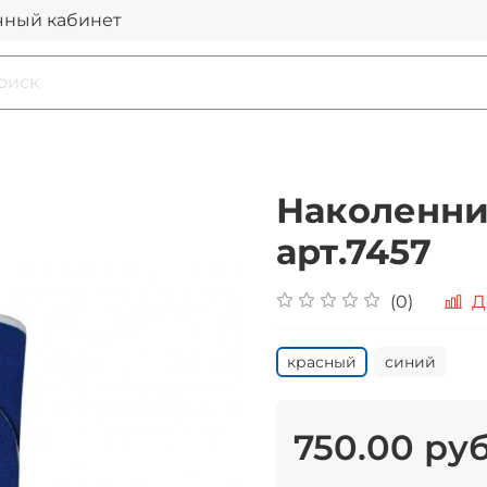
чный кабинет
Наколенни
арт.7457
(0)
Д
красный
синий
750.00 ру