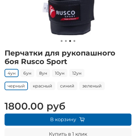
Перчатки для рукопашного
боя Rusco Sport
4ун
6ун
8ун
10ун
12ун
черный
красный
синий
зеленый
1800.00 руб
В корзину
Купить в 1 клик