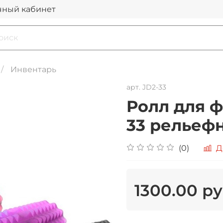
чный кабинет
Инвентарь
арт.
JD2-33
Ролл для ф
33 рельеф
(0)
Д
1300.00 р