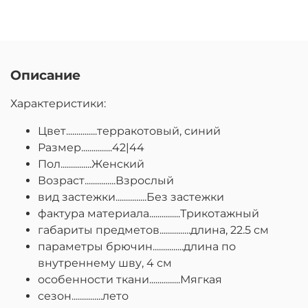
Описание
Характеристики:
Цвет...............терракотовый, синий
Размер...............42|44
Пол...............Женский
Возраст...............Взрослый
вид застежки...............Без застежки
фактура материала...............Трикотажный
габариты предметов...............длина, 22.5 см
параметры брючин...............длина по
внутреннему шву, 4 см
особенности ткани...............Мягкая
сезон...............лето