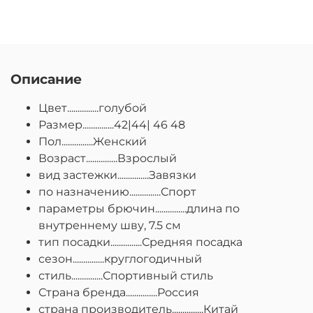
Описание
Цвет...............голубой
Размер...............42|44| 46 48
Пол...............Женский
Возраст...............Взрослый
вид застежки...............Завязки
по назначению...............Спорт
параметры брючин...............длина по
внутреннему шву, 7.5 см
тип посадки...............Средняя посадка
сезон...............круглогодичный
стиль...............Спортивный стиль
Страна бренда...............Россия
страна производитель...............Китай