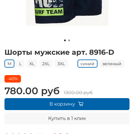
Шорты мужские арт. 8916-D
M
L
ХL
2XL
3XL
синий
зеленый
-40%
780.00 руб
1300.00 руб
В корзину
Купить в 1 клик