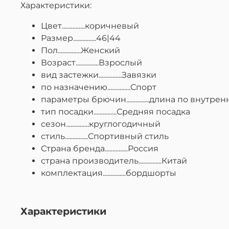
Характеристики:
Цвет...............коричневый
Размер...............46|44
Пол...............Женский
Возраст...............Взрослый
вид застежки...............Завязки
по назначению...............Спорт
параметры брючин...............длина по внутре
тип посадки...............Средняя посадка
сезон...............круглогодичный
стиль...............Спортивный стиль
Страна бренда...............Россия
страна производитель...............Китай
комплектация...............бордшорты
Характеристики