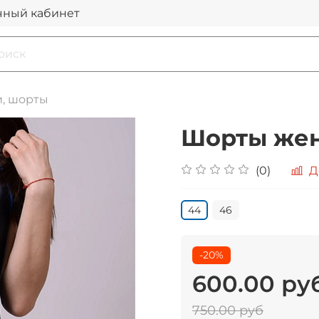
чный кабинет
, шорты
Шорты жен
(0)
Д
44
46
-20%
600.00 ру
750.00 руб