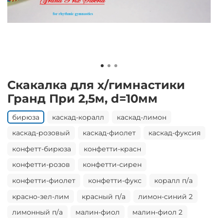
Скакалка для х/гимнастики
Гранд При 2,5м, d=10мм
бирюза
каскад-коралл
каскад-лимон
каскад-розовый
каскад-фиолет
каскад-фуксия
конфетт-бирюза
конфетти-красн
конфетти-розов
конфетти-сирен
конфетти-фиолет
конфетти-фукс
коралл п/а
красно-зел-лим
красный п/а
лимон-синий 2
лимонный п/а
малин-фиол
малин-фиол 2