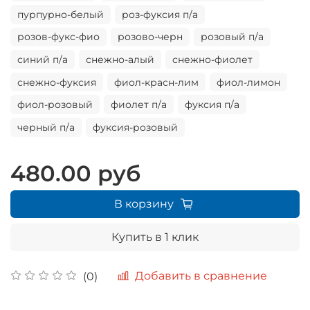
пурпурно-белый
роз-фуксия п/а
розов-фукс-фио
розово-черн
розовый п/а
синий п/а
снежно-алый
снежно-фиолет
снежно-фуксия
фиол-красн-лим
фиол-лимон
фиол-розовый
фиолет п/а
фуксия п/а
черный п/а
фуксия-розовый
480.00 руб
В корзину
Купить в 1 клик
Добавить в сравнение
(0)