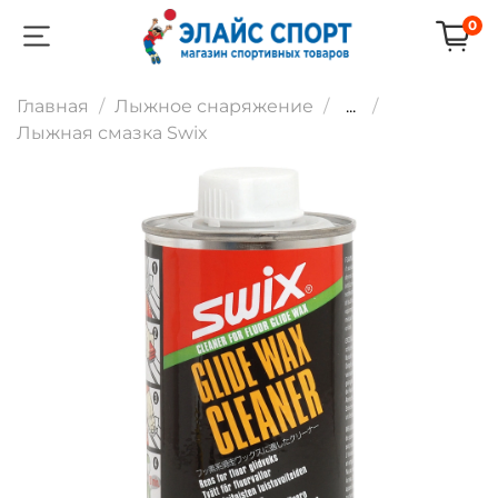
0
Главная
Лыжное снаряжение
...
Лыжная смазка Swix