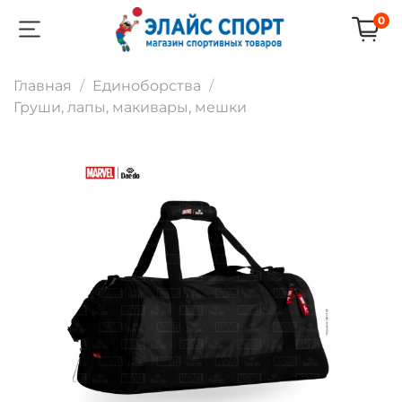
0
Главная
Единоборства
Груши, лапы, макивары, мешки