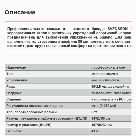
Описание
Профессиональные скамьи от шведского бренда SVENSSON IN
корпоративных залов и различных учреждений спортивной направлен
предназначена для выполнения упражнений на бицепс. Для защит
выполнен из толстостенного профиля 89 мм полукруглого сечения тол
экокожи гарантирует повышенный комфорт на протяжении всего трен
Назначение
профессиональное
Тип
силовая скамья
Упражнения
мышцы бицепса
Рама
89*2,5 мм, двухслойная по
Нагрузка
гантели/штанга/собственн
Сиденье
наполнитель из PU пороло
Регулировка положения сидения
есть (0-180 мм)
Транспортировочные ролики
нет
Размер тренажера в рабочем состоянии (Д*Ш*В)
94*81*90 см
Размер в упаковке (Д*Ш*В)
107*88*32 см
Вес нетто
43 кг