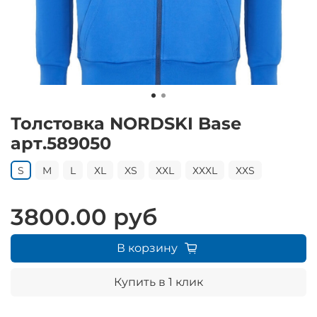
Толстовка NORDSKI Base
арт.589050
S
M
L
ХL
XS
ХХL
ХХХL
ХХS
3800.00 руб
В корзину
Купить в 1 клик