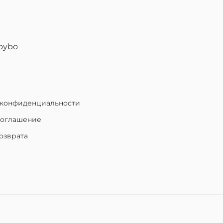
oybo
 конфиденциальности
соглашение
озврата