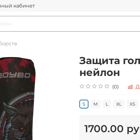
чный кабинет
борств
Защита гол
нейлон
(0)
Д
S
M
L
ХL
XS
1700.00 р